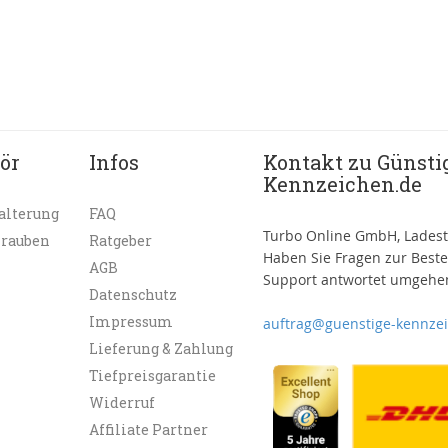
ör
Infos
Kontakt zu Günsti
Kennzeichen.de
alterung
FAQ
Turbo Online GmbH, Ladest
hrauben
Ratgeber
Haben Sie Fragen zur Best
AGB
Support antwortet umgehen
Datenschutz
Impressum
auftrag@guenstige-kennze
Lieferung & Zahlung
Tiefpreisgarantie
Widerruf
Affiliate Partner