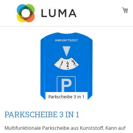
Zum
M
Inhalt
springen
Zum
Ende
der
Bildgalerie
springen
Parkscheibe 3 in 1
Zum
Anfang
PARKSCHEIBE 3 IN 1
der
Bildgalerie
Multifunktionale Parkscheibe aus Kunststoff. Kann auf