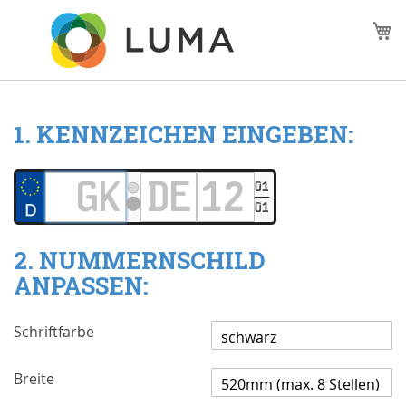
Zum
M
Inhalt
springen
1. KENNZEICHEN EINGEBEN:
01
01
2. NUMMERNSCHILD
ANPASSEN:
Schriftfarbe
Breite