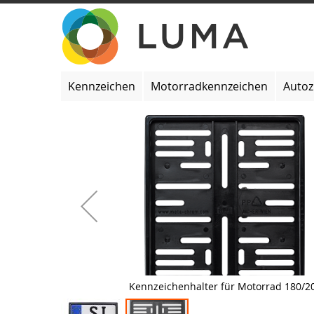
Zum
Inhalt
springen
Kennzeichen
Motorradkennzeichen
Auto
Zum
Ende
der
Bildgalerie
springen
Kennzeichenhalter für Motorrad 180/2