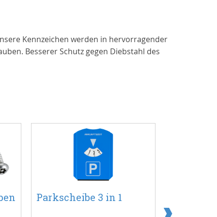
 Unsere Kennzeichen werden in hervorragender
hrauben. Besserer Schutz gegen Diebstahl des
ben
Parkscheibe 3 in 1
4 Sicher
- Torx-20