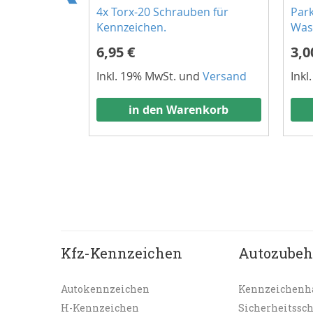
atzer &
4x Torx-20 Schrauben für
Park
in einem.
Kennzeichen.
Wass
6,95 €
3,0
nd
Versand
Inkl. 19% MwSt. und
Versand
Inkl
enkorb
in den Warenkorb
Kfz-Kennzeichen
Autozubeh
Autokennzeichen
Kennzeichenh
H-Kennzeichen
Sicherheitssc