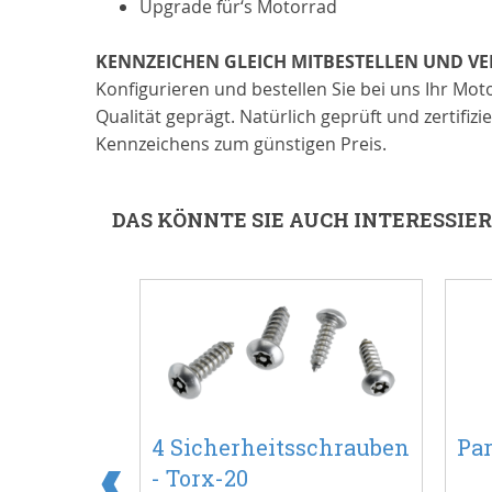
Upgrade für‘s Motorrad
KENNZEICHEN GLEICH MITBESTELLEN UND V
Konfigurieren und bestellen Sie bei uns Ihr M
Qualität geprägt. Natürlich geprüft und zertifi
Kennzeichens zum günstigen Preis.
DAS KÖNNTE SIE AUCH INTERESSIE
in 1
4 Sicherheitsschrauben
Par
- Torx-20